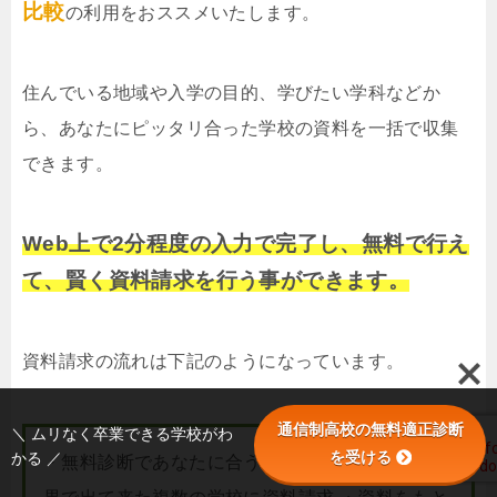
比較
の利用をおススメいたします。
住んでいる地域や入学の目的、学びたい学科などか
ら、あなたにピッタリ合った学校の資料を一括で収集
できます。
Web上で2分程度の入力で完了し、無料で行え
て、賢く資料請求を行う事ができます。
資料請求の流れは下記のようになっています。
通信制高校の無料適正診断
＼ ムリなく卒業できる学校がわ
を受ける
かる ／
・無料診断であなたに合う学校を調べる ・診断結