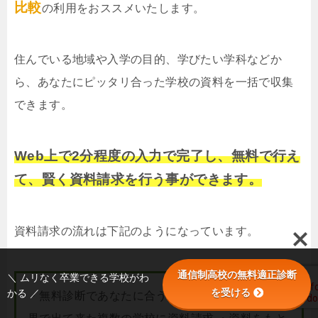
比較
の利用をおススメいたします。
住んでいる地域や入学の目的、学びたい学科などか
ら、あなたにピッタリ合った学校の資料を一括で収集
できます。
Web上で2分程度の入力で完了し、無料で行え
て、賢く資料請求を行う事ができます。
資料請求の流れは下記のようになっています。
通信制高校の無料適正診断
＼ ムリなく卒業できる学校がわ
を受ける
かる ／
・無料診断であなたに合う学校を調べる ・診断結