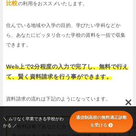
比較
の利用をおススメいたします。
住んでいる地域や入学の目的、学びたい学科などか
ら、あなたにピッタリ合った学校の資料を一括で収集
できます。
Web上で2分程度の入力で完了し、無料で行え
て、賢く資料請求を行う事ができます。
資料請求の流れは下記のようになっています。
通信制高校の無料適正診断
＼ ムリなく卒業できる学校がわ
を受ける
かる ／
・無料診断であなたに合う学校を調べる ・診断結