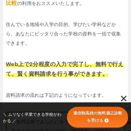
比較
の利用をおススメいたします。
住んでいる地域や入学の目的、学びたい学科などか
ら、あなたにピッタリ合った学校の資料を一括で収集
できます。
Web上で2分程度の入力で完了し、無料で行え
て、賢く資料請求を行う事ができます。
資料請求の流れは下記のようになっています。
通信制高校の無料適正診断
＼ ムリなく卒業できる学校がわ
を受ける
かる ／
・無料診断であなたに合う学校を調べる ・診断結