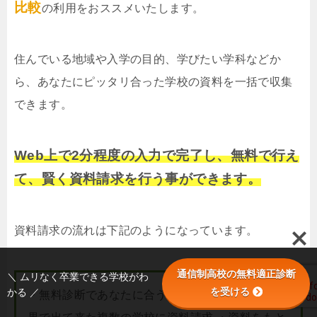
比較
の利用をおススメいたします。
住んでいる地域や入学の目的、学びたい学科などか
ら、あなたにピッタリ合った学校の資料を一括で収集
できます。
Web上で2分程度の入力で完了し、無料で行え
て、賢く資料請求を行う事ができます。
資料請求の流れは下記のようになっています。
通信制高校の無料適正診断
＼ ムリなく卒業できる学校がわ
を受ける
かる ／
・無料診断であなたに合う学校を調べる ・診断結