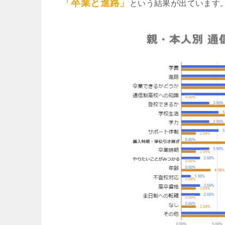
「卒業と進路」
という結果が出ています