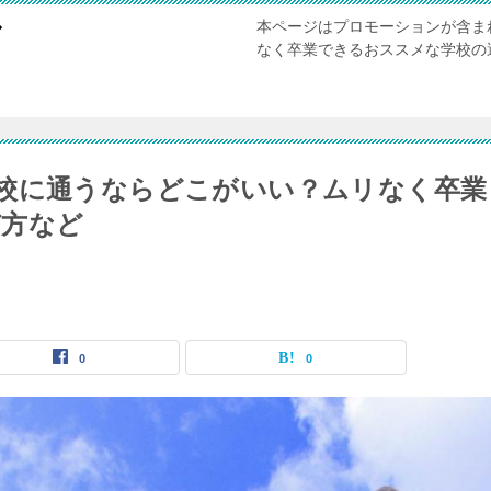
本ページはプロモーションが含ま
び
なく卒業できるおススメな学校の
校に通うならどこがいい？ムリなく卒業
び方など
0
0