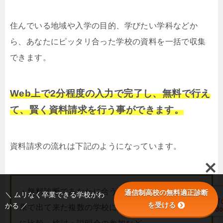
住んでいる地域や入学の目的、学びたい学科などか
ら、あなたにピッタリ合った学校の資料を一括で収集
できます。
Web上で2分程度の入力で完了し、無料で行え
て、賢く資料請求を行う事ができます。
資料請求の流れは下記のようになっています。
・無料診断であなたに合う学校を調べる ・診断結
通信制高校の無料適正診断
＼ ムリなく卒業できる学校がわ
を受ける
かる ／
果で出て来た複数の学校に資料請求 ・資料をもと