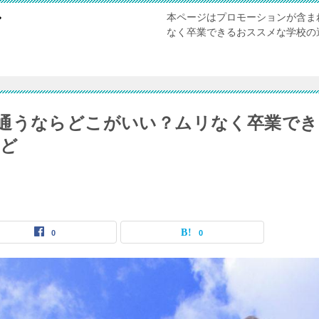
本ページはプロモーションが含ま
び
なく卒業できるおススメな学校の
通うならどこがいい？ムリなく卒業でき
など
0
0