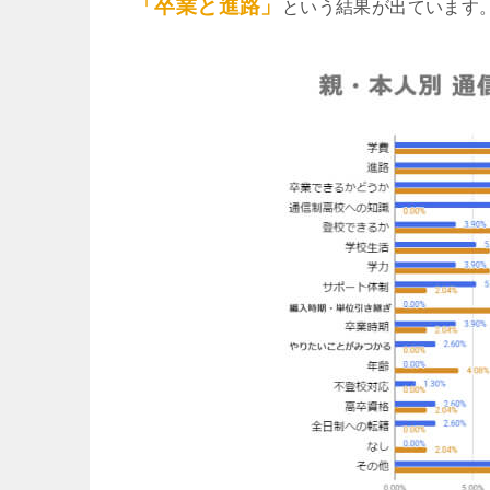
「卒業と進路」
という結果が出ています