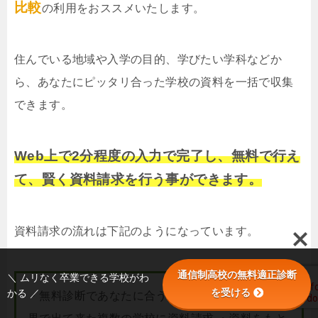
比較
の利用をおススメいたします。
住んでいる地域や入学の目的、学びたい学科などか
ら、あなたにピッタリ合った学校の資料を一括で収集
できます。
Web上で2分程度の入力で完了し、無料で行え
て、賢く資料請求を行う事ができます。
資料請求の流れは下記のようになっています。
通信制高校の無料適正診断
＼ ムリなく卒業できる学校がわ
を受ける
かる ／
・無料診断であなたに合う学校を調べる ・診断結