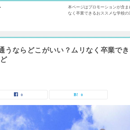
本ページはプロモーションが含ま
び
なく卒業できるおススメな学校の
通うならどこがいい？ムリなく卒業でき
など
0
0