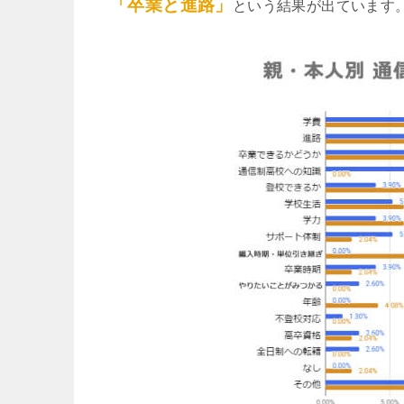
「卒業と進路」
という結果が出ています