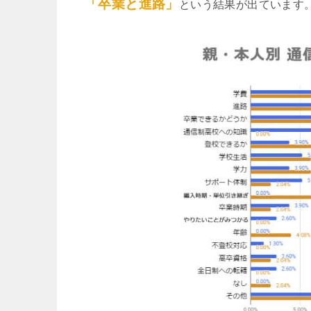
「卒業と進路」
という結果が出ています