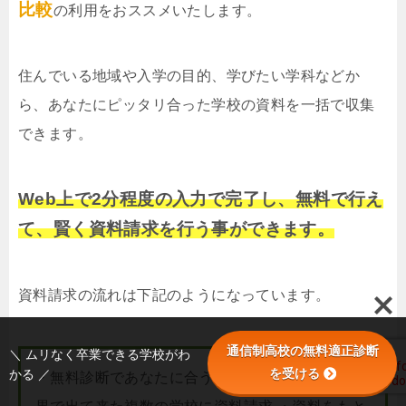
比較
の利用をおススメいたします。
住んでいる地域や入学の目的、学びたい学科などか
ら、あなたにピッタリ合った学校の資料を一括で収集
できます。
Web上で2分程度の入力で完了し、無料で行え
て、賢く資料請求を行う事ができます。
資料請求の流れは下記のようになっています。
通信制高校の無料適正診断
＼ ムリなく卒業できる学校がわ
を受ける
かる ／
・無料診断であなたに合う学校を調べる ・診断結