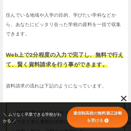
住んでいる地域や入学の目的、学びたい学科などか
ら、あなたにピッタリ合った学校の資料を一括で収集
できます。
Web上で2分程度の入力で完了し、無料で行え
て、賢く資料請求を行う事ができます。
資料請求の流れは下記のようになっています。
・無料診断であなたに合う学校を調べる ・診断結
通信制高校の無料適正診断
＼ ムリなく卒業できる学校がわ
を受ける
かる ／
果で出て来た複数の学校に資料請求 ・資料をもと