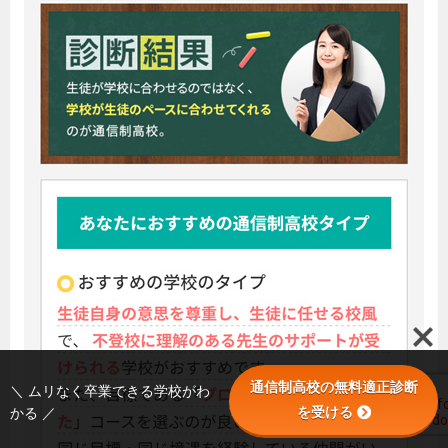
通信制高校の無料適正診断
＼ ムリなく卒業できる学校がわ
を受ける
かる ／