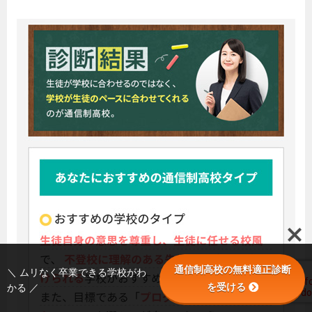
通信制高校の無料適正診断
＼ ムリなく卒業できる学校がわ
を受ける
かる ／