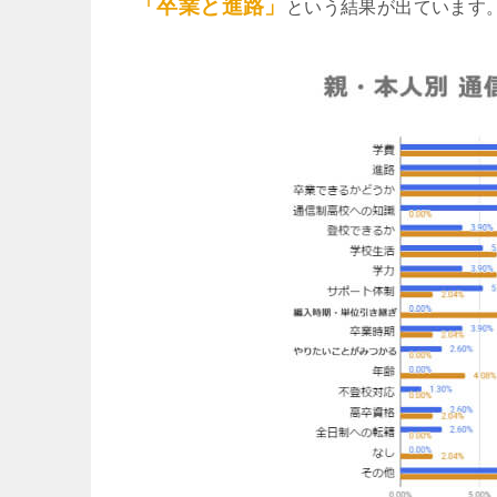
「卒業と進路」
という結果が出ています