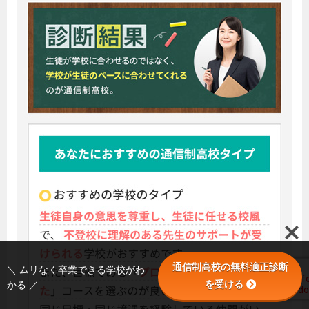
通信制高校の無料適正診断
＼ ムリなく卒業できる学校がわ
を受ける
かる ／