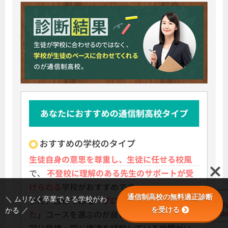
通信制高校の無料適正診断
＼ ムリなく卒業できる学校がわ
を受ける
かる ／