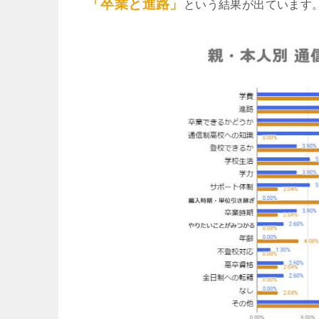
「卒業と進路」
という結果が出ています