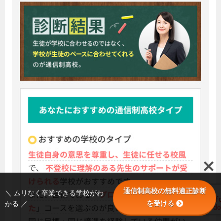
通信制高校の無料適正診断
＼ ムリなく卒業できる学校がわ
を受ける
かる ／