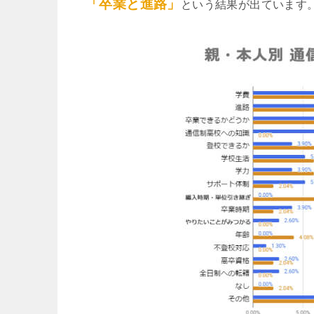
「卒業と進路」
という結果が出ています