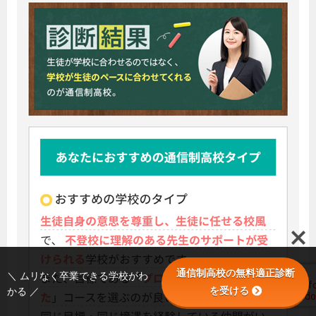
通信制高校の無料適正診断
＼ ムリなく卒業できる学校がわ
を受ける
かる ／