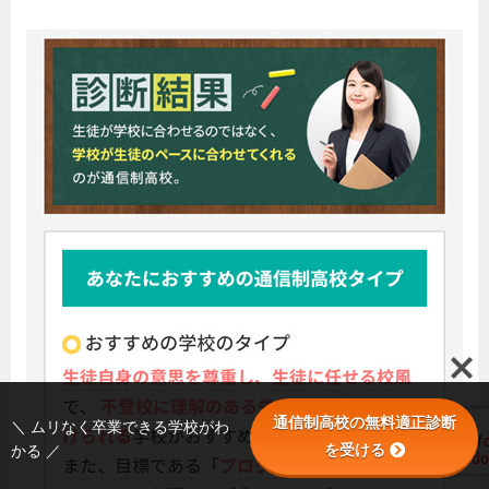
通信制高校の無料適正診断
＼ ムリなく卒業できる学校がわ
を受ける
かる ／