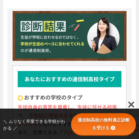
通信制高校の無料適正診断
＼ ムリなく卒業できる学校がわ
を受ける
かる ／