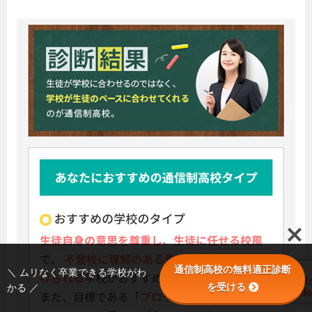
通信制高校の無料適正診断
＼ ムリなく卒業できる学校がわ
を受ける
かる ／