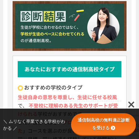
通信制高校の無料適正診断
＼ ムリなく卒業できる学校がわ
を受ける
かる ／