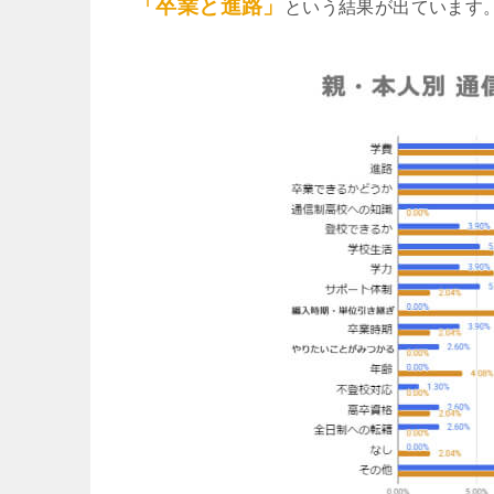
「卒業と進路」
という結果が出ています