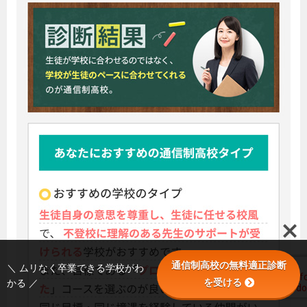
通信制高校の無料適正診断
＼ ムリなく卒業できる学校がわ
を受ける
かる ／