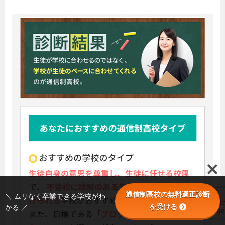
通信制高校の無料適正診断
＼ ムリなく卒業できる学校がわ
を受ける
かる ／