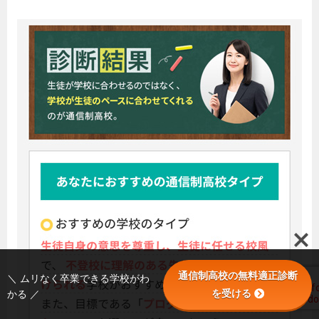
通信制高校の無料適正診断
＼ ムリなく卒業できる学校がわ
を受ける
かる ／