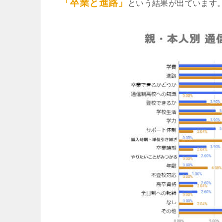
「卒業と進路」
という結果が出ています