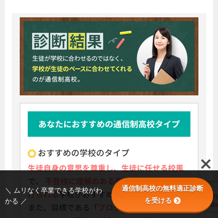
通信制高校の無料適正診断
＼ ムリなく卒業できる学校がわ
を受ける
かる ／