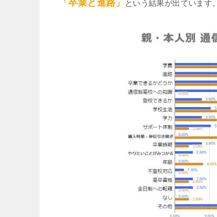
「卒業と進路」
という結果が出ています