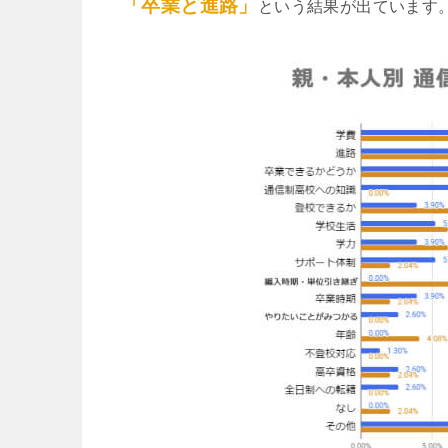
「卒業と進路」
という結果が出ています