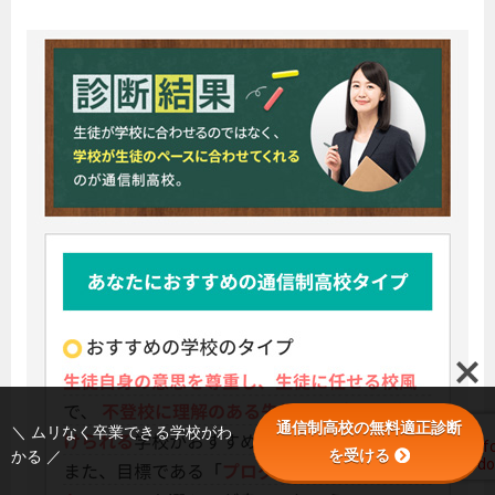
通信制高校の無料適正診断
＼ ムリなく卒業できる学校がわ
を受ける
かる ／