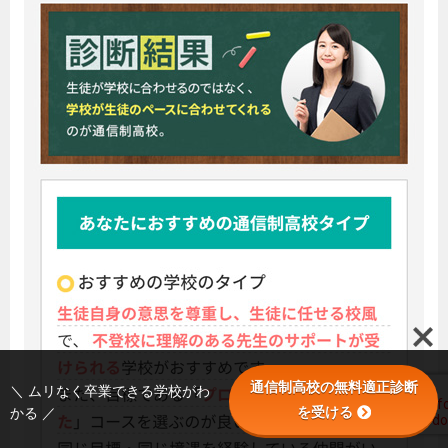
通信制高校の無料適正診断
＼ ムリなく卒業できる学校がわ
を受ける
かる ／