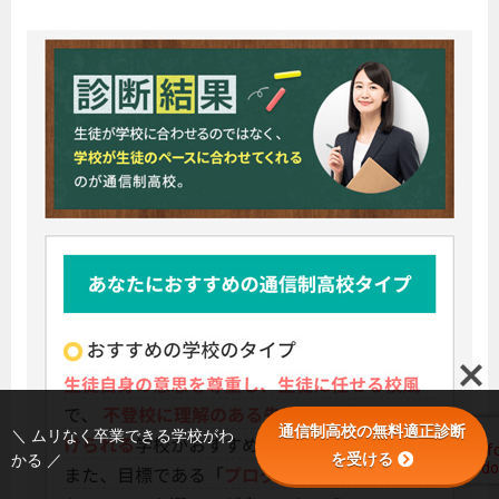
通信制高校の無料適正診断
＼ ムリなく卒業できる学校がわ
を受ける
かる ／