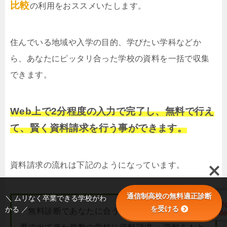
比較
の利用をおススメいたします。
住んでいる地域や入学の目的、学びたい学科などか
ら、あなたにピッタリ合った学校の資料を一括で収集
できます。
Web上で2分程度の入力で完了し、無料で行え
て、賢く資料請求を行う事ができます。
資料請求の流れは下記のようになっています。
通信制高校の無料適正診断
＼ ムリなく卒業できる学校がわ
を受ける
かる ／
・無料診断であなたに合う学校を調べる ・診断結