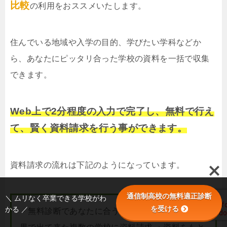
比較
の利用をおススメいたします。
住んでいる地域や入学の目的、学びたい学科などか
ら、あなたにピッタリ合った学校の資料を一括で収集
できます。
Web上で2分程度の入力で完了し、無料で行え
て、賢く資料請求を行う事ができます。
資料請求の流れは下記のようになっています。
通信制高校の無料適正診断
＼ ムリなく卒業できる学校がわ
を受ける
かる ／
・無料診断であなたに合う学校を調べる ・診断結