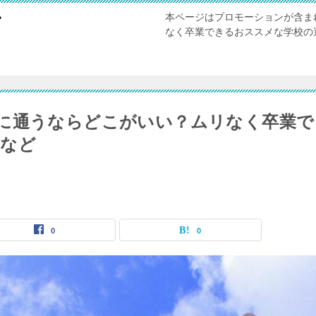
本ページはプロモーションが含ま
び
なく卒業できるおススメな学校の
に通うならどこがいい？ムリなく卒業で
方など
0
0