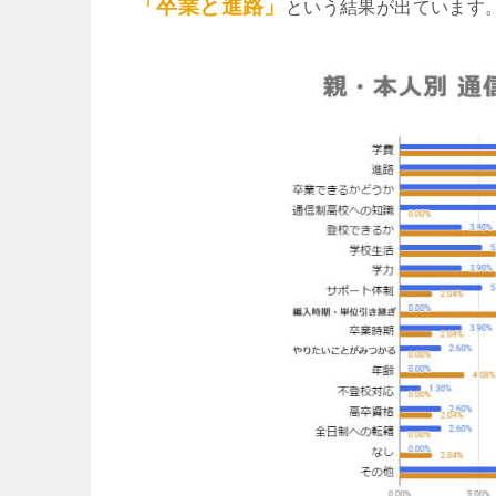
「卒業と進路」
という結果が出ています