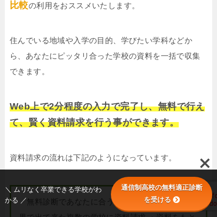
比較
の利用をおススメいたします。
住んでいる地域や入学の目的、学びたい学科などか
ら、あなたにピッタリ合った学校の資料を一括で収集
できます。
Web上で2分程度の入力で完了し、無料で行え
て、賢く資料請求を行う事ができます。
資料請求の流れは下記のようになっています。
通信制高校の無料適正診断
＼ ムリなく卒業できる学校がわ
を受ける
かる ／
・無料診断であなたに合う学校を調べる ・診断結