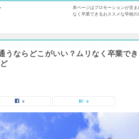
本ページはプロモーションが含ま
び
なく卒業できるおススメな学校の
通うならどこがいい？ムリなく卒業でき
など
0
0