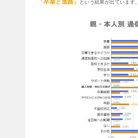
「卒業と進路」
という結果が出ています