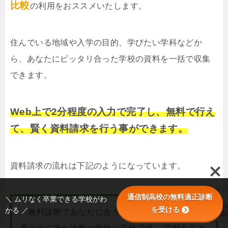
比較
の利用をおススメいたします。
住んでいる地域や入学の目的、学びたい学科などか
ら、あなたにピッタリ合った学校の資料を一括で収集
できます。
Web上で2分程度の入力で完了し、無料で行え
て、賢く資料請求を行う事ができます。
資料請求の流れは下記のようになっています。
通信制高校の無料適正診断
＼ ムリなく卒業できる学校がわ
を受ける
かる ／
・無料診断であなたに合う学校を調べる ・診断結