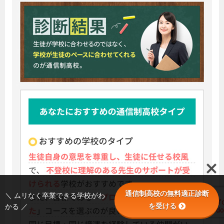
通信制高校の無料適正診断
＼ ムリなく卒業できる学校がわ
を受ける
かる ／